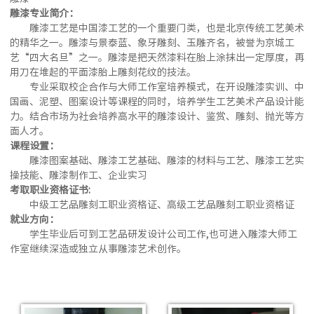
雕漆专业简介：
雕漆工艺是中国漆工艺的一个重要门类，也是北京传统工艺美术
的精华之一。雕漆与景泰蓝、象牙雕刻、玉雕齐名，被誉为京城工
艺“四大名旦”之一。雕漆是把天然漆料在胎上涂抹出一定厚度，再
用刀在堆起的平面漆胎上雕刻花纹的技法。
专业采取校企合作与大师工作室培养模式，在开设雕漆实训、中
国画、泥塑、图案设计等课程的同时，培养学生工艺美术产品设计能
力。结合市场为社会培养高水平的雕漆设计、鉴赏、雕刻、抛光等方
面人才。
课程设置：
雕漆图案基础、雕漆工艺基础、雕漆的材料与工艺、雕漆工艺实
操技能、雕漆制作工、企业实习
考取职业资格证书:
中级工艺品雕刻工职业资格证、高级工艺品雕刻工职业资格证
就业方向：
学生毕业后可到工艺品研发设计公司工作,也可进入雕漆大师工
作室继续深造或独立从事雕漆艺术创作。