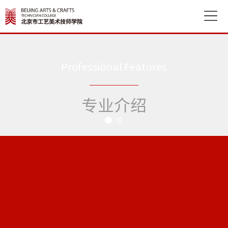

Professional Features
专业介绍