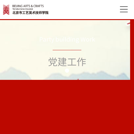

Party building Work
党建工作