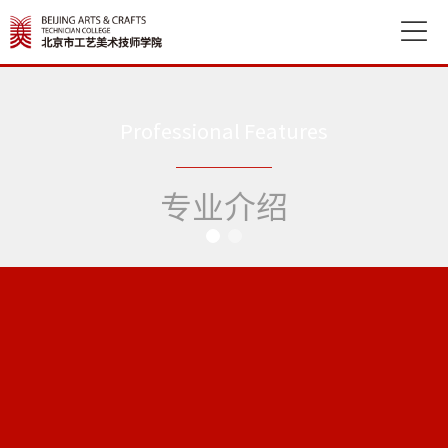

Professional Features
专业介绍